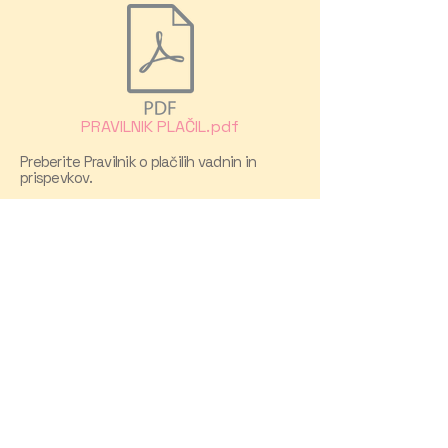
PRAVILNIK PLAČIL.pdf
Preberite Pravilnik o plačilih vadnin in
prispevkov.
Twirling Klub
Urshinih Mažoret
Rožna ulica 6
1330 Kočevje
Slovenia
040/256-338