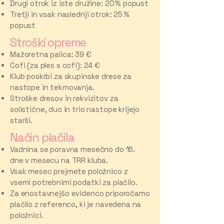
Drugi otrok iz iste družine: 20 % popust
Tretji in vsak naslednji otrok: 25 %
popust
Stroški opreme
Mažoretna palica: 39 €
Cofi (za ples s cofi): 24 €
Klub poskrbi za skupinske drese za
nastope in tekmovanja.
Stroške dresov in rekvizitov za
solistične, duo in trio nastope krijejo
starši.
Način plačila
Vadnina se poravna mesečno do 16.
dne v mesecu na TRR kluba.
Vsak mesec prejmete položnico z
vsemi potrebnimi podatki za plačilo.
Za enostavnejšo evidenco priporočamo
plačilo z referenco, ki je navedena na
položnici.