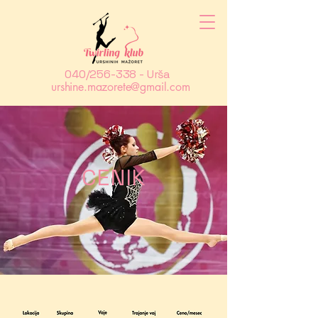
040/256-338 - Urša
urshine.mazorete@gmail.com
CENIK