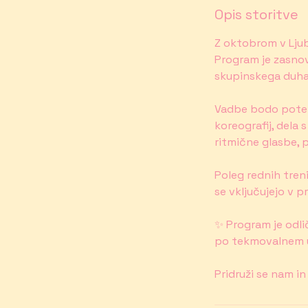
Opis storitve
Z oktobrom v Ljub
Program je zasnov
skupinskega duha 
Vadbe bodo poteka
koreografij, dela 
ritmične glasbe, 
Poleg rednih tren
se vključujejo v p
✨ Program je odlič
po tekmovalnem u
Pridruži se nam i