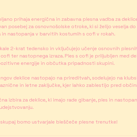
ljano prihaja energična in zabavna plesna vadba za deklice 
an posebej za osnovnošolske otroke, ki si želijo veselja do 
in nastopanja v barvitih kostumih s cofi v rokah.
le 2-krat tedensko in vključujejo učenje osnovnih plesni
s cofi ter nastopnega izraza. Ples s cofi je priljubljen med d
pozitivne energije in občutka pripadnosti skupini.
ingov deklice nastopajo na prireditvah, sodelujejo na klub
raznične in letne zaključke, kjer lahko zablestijo pred obči
na izbira za deklice, ki imajo rade gibanje, ples in nastopa
dejstvovanju.
n skupaj bomo ustvarjale bleščeče plesne trenutke!