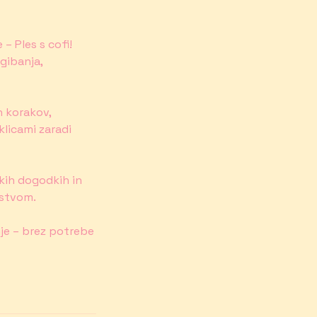
– Ples s cofi!
gibanja,
h korakov,
eklicami zaradi
skih dogodkih in
nstvom.
nje – brez potrebe