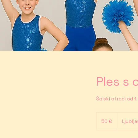
Ples s 
Šolski otroci od 1.
50
€
50 €
Ljublj