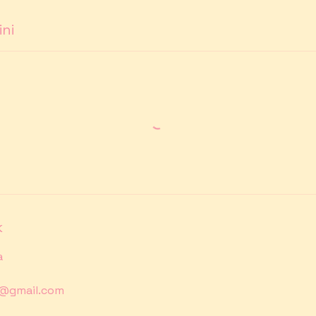
ini
k
a
e@gmail.com