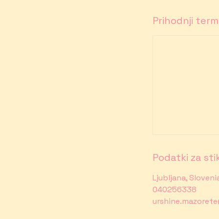
Prihodnji term
Podatki za sti
Ljubljana, Sloveni
040256338
urshine.mazoret