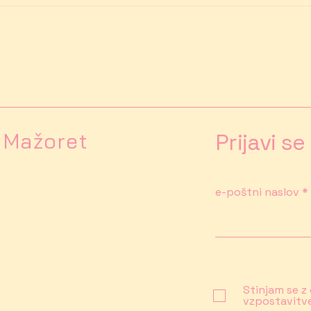
h Mažoret
Prijavi s
e-poštni naslov
Stinjam se 
vzpostavitv